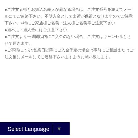
●ご注文者様とお振込名義人が異なる場合は、ご注文番号を添えてメー
ルにてご連絡下さい。不明入金として出荷が保留となりますのでご注意
下さい。※特にご家族様ご名義・法人様ご名義等ご注意下さい
●過不足・過入金にはご注意下さい。
●ご注文より一週間以内にご入金のない場合、ご注文はキャンセルとさ
せて頂きます。
●ご事情により5営業日以降にご入金予定の場合は事前にご相談またはご
注文後にメールにてご連絡下さいますようお願い致します。
Select Language
▼