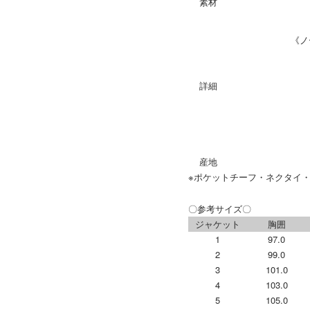
素材
《ノ
詳細
産地
※ポケットチーフ・ネクタイ
〇参考サイズ〇
ジャケット
胸囲
1
97.0
2
99.0
3
101.0
4
103.0
5
105.0