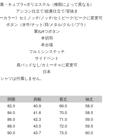
裏・キュプラ×ポリエステル（種類によって異なる）
アンコン仕立て/総裏仕立て/背抜き
ーカラー》セミノッチ/ノッチ/セミピーク/ピークに変更可
ボタン（水牛/ナット/貝/メタル/クルミ/プラ）
重ね4つボタン
本切羽
本台場
フルミシンステッチ
サイドベント
肩パッドなし/カミーチャに変更可
日本
・シャツは付属しません。
胴囲
肩幅
着丈
袖丈
82.0
40.9
69.0
58.0
84.0
41.6
70.0
58.5
86.0
42.3
71.0
59.0
88.0
43.0
72.0
59.5
90.0
43.7
73.0
60.0