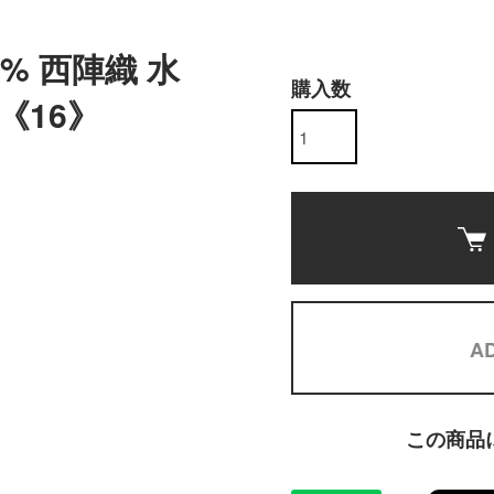
% 西陣織 水
購入数
《16》
AD
この商品