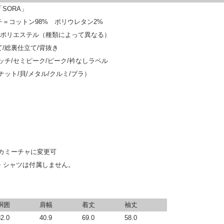
SORA」
＝コットン98% ポリウレタン2%
×ポリエステル（種類によって異なる）
/総裏仕立て/背抜き
ッチ/セミピーク/ピーク/衿なしラペル
ナット/貝/メタル/クルミ/プラ）
/カミーチャに変更可
・シャツは付属しません。
胴囲
肩幅
着丈
袖丈
82.0
40.9
69.0
58.0