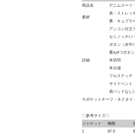
商品名
デニムスーツ「
表・ストレッチ
素材
裏・キュプラ
アンコン仕立て
セミノッチ/ノ
ボタン（水牛/
重ね4つボタン
詳細
本切羽
本台場
フルステッチ
サイドベント
肩パッドなし
※ポケットチーフ・ネクタイ
〇参考サイズ〇
ジャケット
胸囲
1
97.0