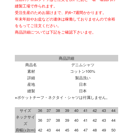
縫製工場で作られます。
受注生産のためお届けまで、約6~7週間かかります。
年末年始やお盆などの連休は稼働しておりませんので余裕
をもってご注文ください。
商品詳細については下記をご確認下さいませ。
商品詳細
商品名
デニムシャツ
素材
コットン100%
詳細
製品洗い
産地
日本
縫製
日本
※ポケットチーフ・ネクタイ・シャツは付属しません。
サイズ
36
37
38
39
40
41
42
43
44
ネックサイ
36
37
38
39
40
41
42
43
44
ズ
肩幅(±2cm)
42
43
44
45
46
47
48
49
50