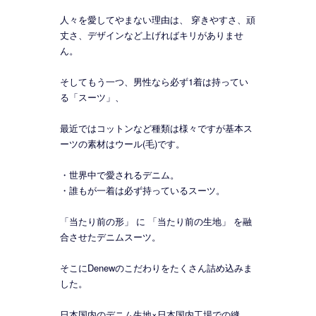
人々を愛してやまない理由は、 穿きやすさ、頑
丈さ、デザインなど上げればキリがありませ
ん。
そしてもう一つ、男性なら必ず1着は持ってい
る「スーツ」、
最近ではコットンなど種類は様々ですが基本ス
ーツの素材はウール(毛)です。
・世界中で愛されるデニム。
・誰もが一着は必ず持っているスーツ。
「当たり前の形」 に 「当たり前の生地」 を融
合させたデニムスーツ。
そこにDenewのこだわりをたくさん詰め込みま
した。
日本国内のデニム生地×日本国内工場での縫