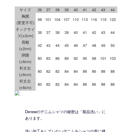
サイズ
36
37
38
39
40
41
42
43
44
胸囲
98
101
104
107
110
113
116
119
122
(変更不可)
ネックサイ
36
37
38
39
40
41
42
43
44
ズ(±2cm)
肩幅
42
43
44
45
46
47
48
49
50
(±2cm)
胴囲
80
83
86
89
92
95
98
101
103
(±6cm)
裄丈右
80
82
82
84
84
86
86
88
88
(±6cm)
裄丈左
80
82
82
84
84
86
86
88
88
(±6cm)
Denewのデニムシャツの秘密は「製品洗い」に
あります。
洗い加工をしていないデニムをシャツの形に縫