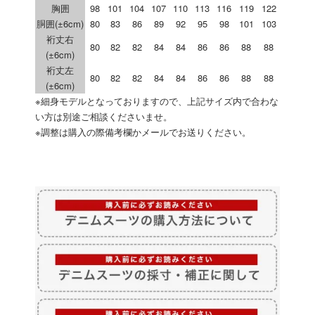
胸囲
98
101
104
107
110
113
116
119
122
胴囲(±6cm)
80
83
86
89
92
95
98
101
103
裄丈右
80
82
82
84
84
86
86
88
88
(±6cm)
裄丈左
80
82
82
84
84
86
86
88
88
(±6cm)
※細身モデルとなっておりますので、上記サイズ内で合わな
い方は別途ご相談くださいませ。
※調整は購入の際備考欄かメールでお送りください。