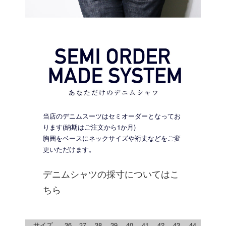
当店のデニムスーツはセミオーダーとなってお
ります(納期はご注文から1か月)
胸囲をベースにネックサイズや裄丈などをご変
更いただけます。
デニムシャツの採寸についてはこ
ちら
サイズ
36
37
38
39
40
41
42
43
44