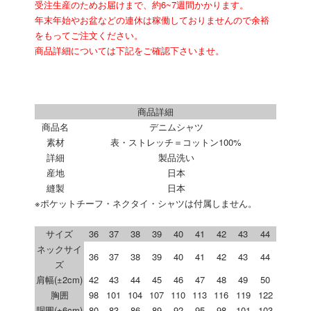
受注生産のためお届けまで、約6~7週間かかります。
年末年始やお盆などの連休は稼働しておりませんので余裕
をもってご注文ください。
商品詳細については下記をご確認下さいませ。
商品詳細
商品名
デニムシャツ
素材
表・ストレッチ＝コットン100%
詳細
製品洗い
産地
日本
縫製
日本
※ポケットチーフ・ネクタイ・シャツは付属しません。
サイズ
36
37
38
39
40
41
42
43
44
ネックサイ
36
37
38
39
40
41
42
43
44
ズ
肩幅(±2cm)
42
43
44
45
46
47
48
49
50
胸囲
98
101
104
107
110
113
116
119
122
胴囲(±6cm)
80
83
86
89
92
95
98
101
103