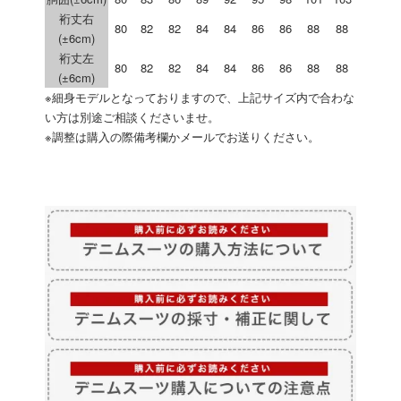
裄丈右
80
82
82
84
84
86
86
88
88
(±6cm)
裄丈左
80
82
82
84
84
86
86
88
88
(±6cm)
※細身モデルとなっておりますので、上記サイズ内で合わな
い方は別途ご相談くださいませ。
※調整は購入の際備考欄かメールでお送りください。