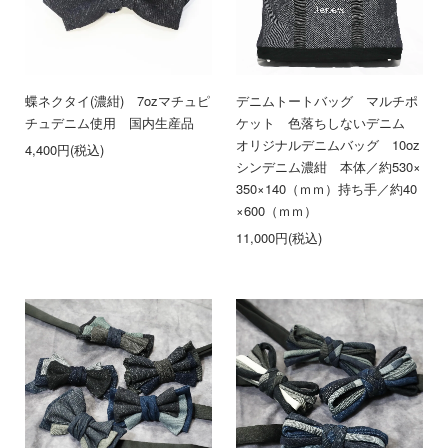
蝶ネクタイ(濃紺) 7ozマチュピ
デニムトートバッグ マルチポ
チュデニム使用 国内生産品
ケット 色落ちしないデニム
オリジナルデニムバッグ 10oz
4,400円(税込)
シンデニム濃紺 本体／約530×
350×140（ｍｍ）持ち手／約40
×600（ｍｍ）
11,000円(税込)