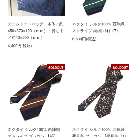
デニムトートバッグ 本体／約
ネクタイ シルク100% 西陣織
450×370×120（ｍｍ）・持ち手
ストライプ 縞(紺×緑)《7》
／約40×590（ｍｍ）
6,600円(税込)
4,400円(税込)
SOLDOUT
SOLDOUT
ネクタイ シルク100% 西陣織
ネクタイ シルク100% 西陣織
ストライプ ブラウン 【縞】
夢見鳥 ブラウン 【夢見鳥《1》