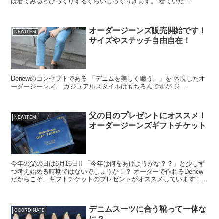
は着てみるとびっくりするくらいしっくりきます。 着ていた...
オーダージーンズ販売開始です！
NEWITEM
サイズやステッチ自由自在！
Denewのコンセプトである 「デニムを美しく纏う。」を 体現したオ
ーダージーンズ。 カジュアルスタイルはもちろんですが ジ...
父の日のプレゼントにオススメ！
NEWITEM
オーダージーンズギフトチケット
今年の父の日は6月16日!! 「今年は何をあげようかな？？」と少しず
つ考え始める時期ではないでしょうか！？ オーダーで作れるDenew
だからこそ、ギフトチケットのプレゼントがオススメしています！
「ジーンズをあげたいけどサイズがわ...
デニムスーツに合う靴って一体な
COORDINATE
に？