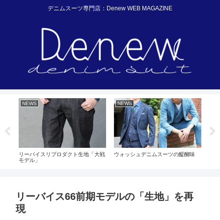
デニムスーツ専門店：Denew WEB MAGAZINE
NEWS
NEWS
NE
布～
リーバイスリプロダクト生地「大戦
ウォッシュデニムスーツの醍醐味
リー
モデル」
イン
リーバイス66前期モデルの「生地」を再
現