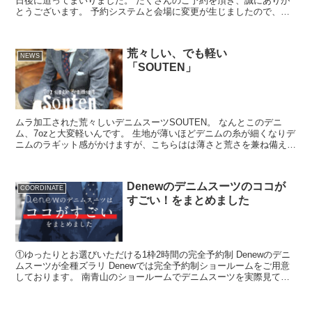
日後に迫ってまいりました。 たくさんのご予約を頂き、誠にありが
とうございます。 予約システムと会場に変更が生じましたので、お
知らせいたします。 まず完全予約制とな...
荒々しい、でも軽い
NEWS
「SOUTEN」
ムラ加工された荒々しいデニムスーツSOUTEN。 なんとこのデニ
ム、7ozと大変軽いんです。 生地が薄いほどデニムの糸が細くなりデ
ニムのラギット感がかけますが、こちらはは薄さと荒さを兼ね備えた
生地となっております。 重...
Denewのデニムスーツのココが
COORDINATE
すごい！をまとめました
①ゆったりとお選びいただける1枠2時間の完全予約制 Denewのデニ
ムスーツが全種ズラリ Denewでは完全予約制ショールームをご用意
しております。 南青山のショールームでデニムスーツを実際見てお
選...