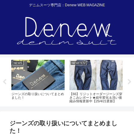
デニムスーツ専門店：Denew WEB MAGAZINE
NEWS
NEWITEM
WH
大戦
ジーンズの取り扱いについてまとめ
【66】リジットオーダージーンズ穿
反応
ました！
きこみレポート★経年変化＆洗い後
デニ
縮み情報更新中【25/4/21更新】
ジーンズの取り扱いについてまとめまし
た！