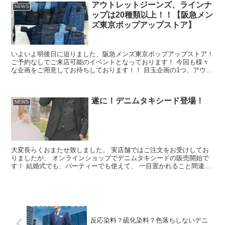
アウトレットジーンズ、ラインナ
NEWS
ップは20種類以上！！【阪急メン
ズ東京ポップアップストア】
いよいよ明後日に迫りました、阪急メンズ東京ポップアップストア！
ご予約なしでご来店可能のイベントとなっております！ 今回も様々
な企画をご用意してお待ちしております！！ 目玉企画の1つ、アウト
レットですが今回はジーンズに力を...
遂に！デニムタキシード登場！
NEWS
大変長らくおまたせ致しました。 実店舗ではご注文をお受けしてお
りましたが、 オンラインショップでデニムタキシードの販売開始で
す！ 結婚式でも、パーティーでも使えて、 一目置かれること間違い
無し「デニムタキシー...
反応染料？硫化染料？色落ちしないデニ