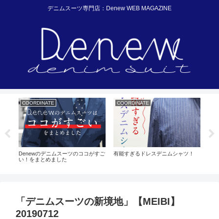
デニムスーツ専門店：Denew WEB MAGAZINE
COORDINATE
COORDINATE
ME
育て
Denewのデニムスーツのココがすご
有能すぎるドレスデニムシャツ！
結婚
い！をまとめました
を着
「デニムスーツの新境地」【MEIBI】
20190712