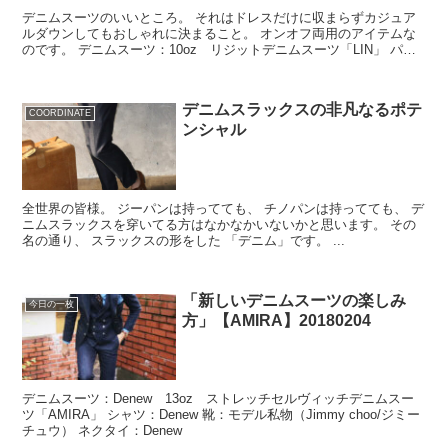
デニムスーツのいいところ。 それはドレスだけに収まらずカジュア
ルダウンしてもおしゃれに決まること。 オンオフ両用のアイテムな
のです。 デニムスーツ：10oz リジットデニムスーツ「LIN」 パー
カー：モデル私物 スニー...
デニムスラックスの非凡なるポテ
COORDINATE
ンシャル
全世界の皆様。 ジーパンは持ってても、 チノパンは持ってても、 デ
ニムスラックスを穿いてる方はなかなかいないかと思います。 その
名の通り、 スラックスの形をした 「デニム」です。 ...
「新しいデニムスーツの楽しみ
今日の一枚
方」【AMIRA】20180204
デニムスーツ：Denew 13oz ストレッチセルヴィッチデニムスー
ツ「AMIRA」 シャツ：Denew 靴：モデル私物（Jimmy choo/ジミー
チュウ） ネクタイ：Denew