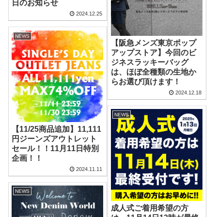
日のお知らせ
2024.12.25
NEWS
【阪急メンズ東京ポップ
アップストア】今回のビ
ジネスラッキーバッグ
は、ほぼ全種類の生地か
らお選び頂けます！
2024.12.18
NEWS
【11/25商品追加】11,111
円ジーンズアウトレット
セール！！11月11日特別
企画！！
2024.11.11
NEWS
成人式ご着用希望の方