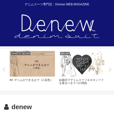
デニムスーツ専門店：Denew WEB MAGAZINE
WHAT'S DENIM
MEDIA
WH
！
#4. デニムができるまで（2.染色）
結婚式でデニムスーツ＆タキシード
#3
を着るべき５つの理由
紡績
denew