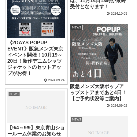
は、11月14日13時が最終
受付となります！
2024.10.03
NEWS
《2DAYS POPUP
EVENT》阪急メンズ東京
イベント開催！10月19～
20日！新作デニムシャツ
ジャケットのセットアッ
プがお得！
2024.09.24
阪急メンズ大阪ポップア
ップストアまであと4日！
NEWS
【ご予約状況等ご案内】
2024.09.02
NEWS
【9/4～9/9】東京青山ショ
ールーム休業のお知らせ