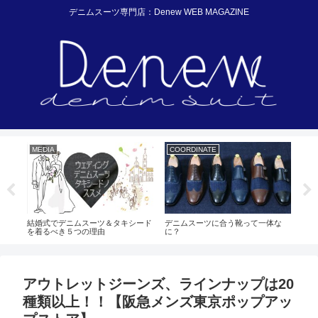
デニムスーツ専門店：Denew WEB MAGAZINE
MEDIA
COORDINATE
NE
ご紹
結婚式でデニムスーツ＆タキシード
デニムスーツに合う靴って一体な
リー
を着るべき５つの理由
に？
イン
アウトレットジーンズ、ラインナップは20
種類以上！！【阪急メンズ東京ポップアッ