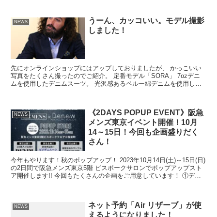
うーん、カッコいい。モデル撮影
NEWS
しました！
先にオンラインショップにはアップしておりましたが、 かっこいい
写真をたくさん撮ったのでご紹介。 定番モデル「SORA」 7ozデニ
ムを使用したデニムスーツ。 光沢感あるペルー綿デニムを使用して
ます。 ルーズ...
《2DAYS POPUP EVENT》阪急
NEWS
メンズ東京イベント開催！10月
14～15日！今回も企画盛りだく
さん！
今年もやります！秋のポップアップ！ 2023年10月14日(土)～15日(日)
の2日間で阪急メンズ東京5階 ビスポークサロンでポップアップスト
ア開催します!! 今回もたくさんの企画をご用意しています！ ①デニ
スラフェスタ...
ネット予約「Air リザーブ」が使
NEWS
えるようになりました！