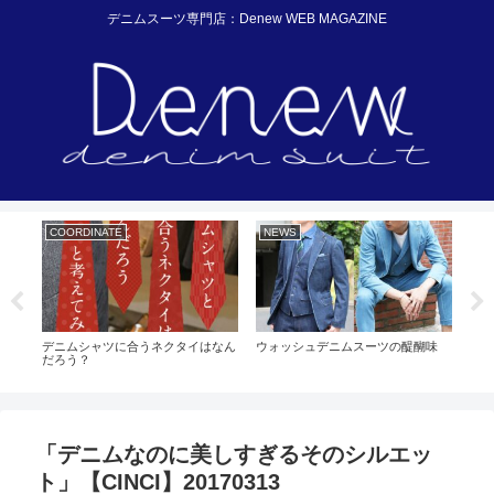
デニムスーツ専門店：Denew WEB MAGAZINE
COORDINATE
NEWS
WH
デニムシャツに合うネクタイはなん
ウォッシュデニムスーツの醍醐味
反応
だろう？
デニ
「デニムなのに美しすぎるそのシルエッ
ト」【CINCI】20170313