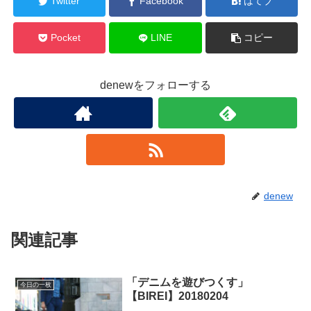
Twitter
Facebook
はてブ
Pocket
LINE
コピー
denewをフォローする
denew
関連記事
「デニムを遊びつくす」
今日の一枚
【BIREI】20180204