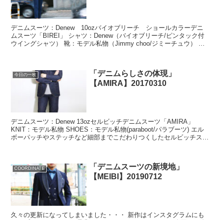
デニムスーツ：Denew 10ozバイオブリーチ ショールカラーデニ
ムスーツ「BIREI」 シャツ：Denew（バイオブリーチ/ピンタック付
ウイングシャツ） 靴：モデル私物（Jimmy choo/ジミーチュウ） 蝶
ネクタイ：D...
「デニムらしさの体現」
今日の一枚
【AMIRA】20170310
デニムスーツ：Denew 13ozセルビッチデニムスーツ「AMIRA」
KNIT：モデル私物 SHOES：モデル私物(paraboot/パラブーツ) エル
ボーパッチやステッチなど細部までこだわりつくしたセルビッチスト
レッチデニ...
「デニムスーツの新境地」
COORDINATE
【MEIBI】20190712
久々の更新になってしまいました・・・ 新作はインスタグラムにも