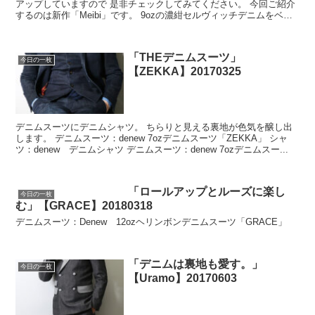
アップしていますので 是非チェックしてみてください。 今回ご紹介
するのは新作「Meibi」です。 9ozの濃紺セルヴィッチデニムをベー
スに 衿やポケットに1...
「THEデニムスーツ」
今日の一枚
【ZEKKA】20170325
デニムスーツにデニムシャツ。 ちらりと見える裏地が色気を醸し出
します。 デニムスーツ：denew 7ozデニムスーツ「ZEKKA」 シャ
ツ：denew デニムシャツ デニムスーツ：denew 7ozデニムスー...
「ロールアップとルーズに楽し
今日の一枚
む」【GRACE】20180318
デニムスーツ：Denew 12ozヘリンボンデニムスーツ「GRACE」
「デニムは裏地も愛す。」
今日の一枚
【Uramo】20170603