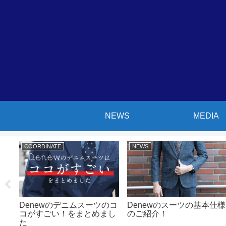
NEWS
MEDIA
COORDINATE
NEWS
クト
Denewのデニムスーツのコ
Denewのスーツの基本仕様
増え
コがすごい！をまとめまし
のご紹介！
た