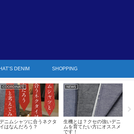
HAT’S DENIM
SHOPPING
COORDINATE
NEWS
W
デニムシャツに合うネクタ
生機とは？クセの強いデニ
#
イはなんだろう？
ムを育てたい方にオススメ
（
です！