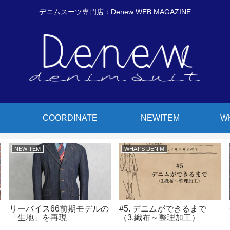
デニムスーツ専門店：Denew WEB MAGAZINE
COORDINATE
NEWITEM
W
NEWITEM
WHAT'S DENIM
リーバイス66前期モデルの
#5. デニムができるまで
「生地」を再現
（3.織布～整理加工）